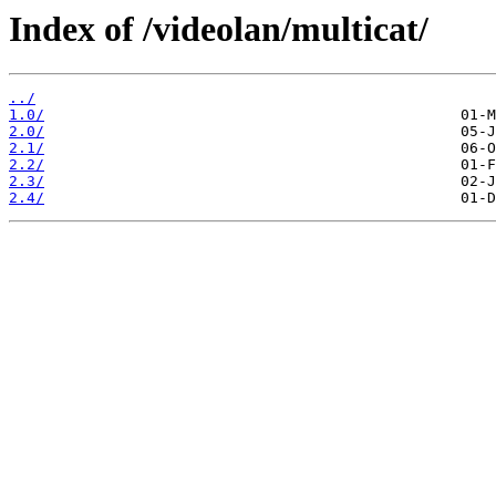
Index of /videolan/multicat/
../
1.0/
2.0/
2.1/
2.2/
2.3/
2.4/