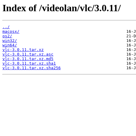
Index of /videolan/vlc/3.0.11/
../
macosx/
os2/
win32/
win64/
vlc-3.0.11.tar.xz
vlc-3.0.11.tar.xz.asc
vlc-3.0.11.tar.xz.md5
vlc-3.0.11.tar.xz.sha1
vlc-3.0.11.tar.xz.sha256