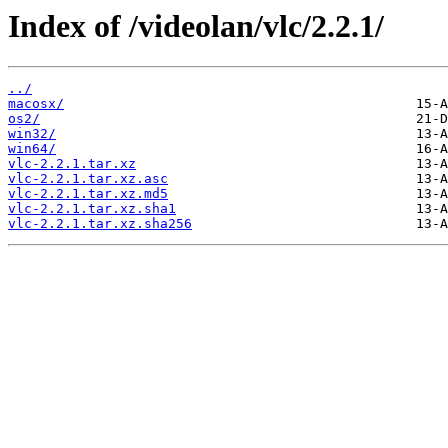
Index of /videolan/vlc/2.2.1/
../
macosx/
os2/
win32/
win64/
vlc-2.2.1.tar.xz
vlc-2.2.1.tar.xz.asc
vlc-2.2.1.tar.xz.md5
vlc-2.2.1.tar.xz.sha1
vlc-2.2.1.tar.xz.sha256