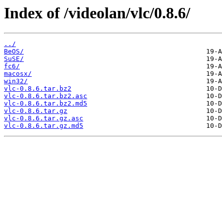
Index of /videolan/vlc/0.8.6/
../
BeOS/
SuSE/
fc6/
macosx/
win32/
vlc-0.8.6.tar.bz2
vlc-0.8.6.tar.bz2.asc
vlc-0.8.6.tar.bz2.md5
vlc-0.8.6.tar.gz
vlc-0.8.6.tar.gz.asc
vlc-0.8.6.tar.gz.md5