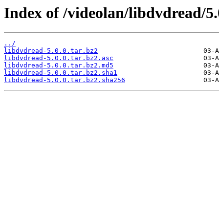
Index of /videolan/libdvdread/5.
../
libdvdread-5.0.0.tar.bz2
libdvdread-5.0.0.tar.bz2.asc
libdvdread-5.0.0.tar.bz2.md5
libdvdread-5.0.0.tar.bz2.sha1
libdvdread-5.0.0.tar.bz2.sha256