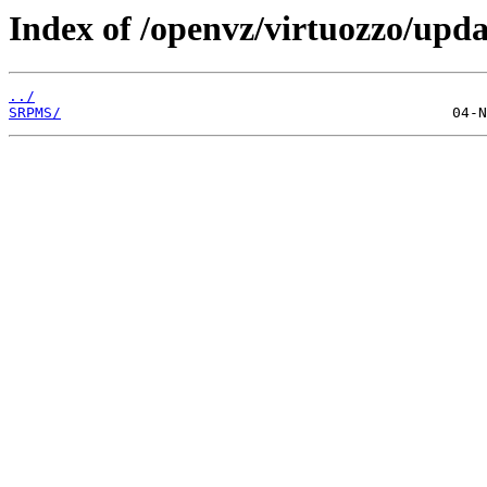
Index of /openvz/virtuozzo/upda
../
SRPMS/