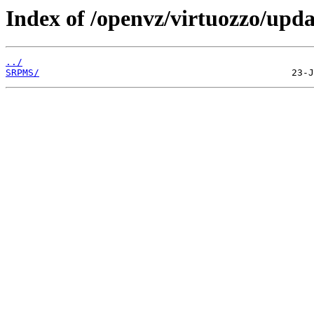
Index of /openvz/virtuozzo/upda
../
SRPMS/