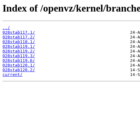
Index of /openvz/kernel/branches
../
028stab117.1/
028stab117.2/
028stab118.1/
028stab119.1/
028stab119.2/
028stab119.3/
028stab119.6/
028stab120.1/
028stab120.2/
current/