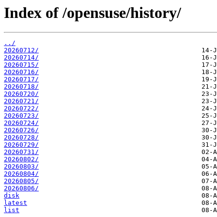
Index of /opensuse/history/
../
20260712/
20260714/
20260715/
20260716/
20260717/
20260718/
20260720/
20260721/
20260722/
20260723/
20260724/
20260726/
20260728/
20260729/
20260731/
20260802/
20260803/
20260804/
20260805/
20260806/
disk
latest
list