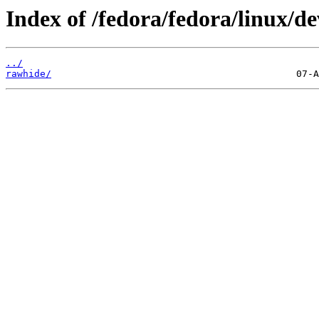
Index of /fedora/fedora/linux/d
../
rawhide/