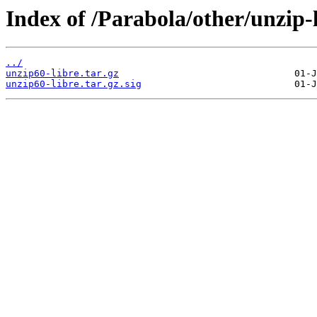
Index of /Parabola/other/unzip-l
../
unzip60-libre.tar.gz
unzip60-libre.tar.gz.sig