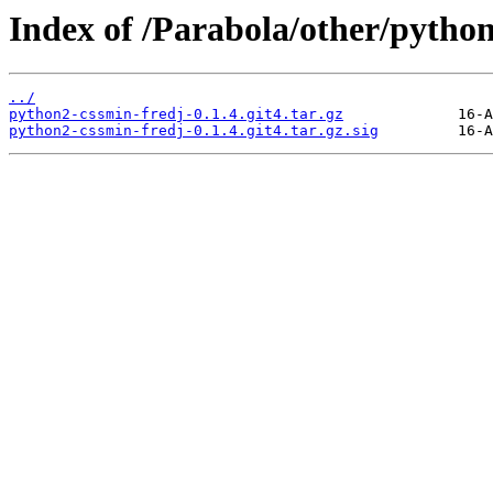
Index of /Parabola/other/python
../
python2-cssmin-fredj-0.1.4.git4.tar.gz
python2-cssmin-fredj-0.1.4.git4.tar.gz.sig