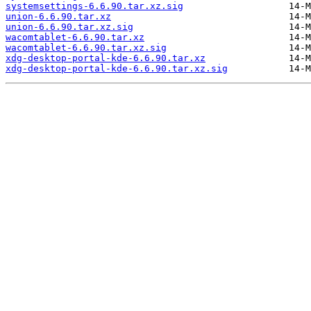
systemsettings-6.6.90.tar.xz.sig
union-6.6.90.tar.xz
union-6.6.90.tar.xz.sig
wacomtablet-6.6.90.tar.xz
wacomtablet-6.6.90.tar.xz.sig
xdg-desktop-portal-kde-6.6.90.tar.xz
xdg-desktop-portal-kde-6.6.90.tar.xz.sig