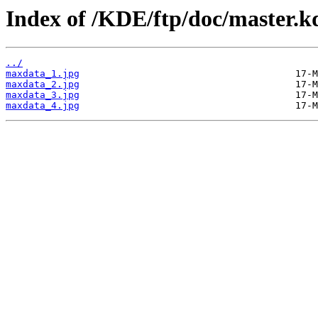
Index of /KDE/ftp/doc/master.k
../
maxdata_1.jpg
maxdata_2.jpg
maxdata_3.jpg
maxdata_4.jpg