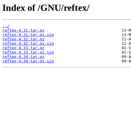
Index of /GNU/reftex/
../
reftex-4.31.tar.gz
reftex-4.31.tar.gz.sig
reftex-4.32.tar.gz
reftex-4.32.tar.gz.sig
reftex-4.33.tar.gz
reftex-4.33.tar.gz.sig
reftex-4.34.tar.gz
reftex-4.34.tar.gz.sig