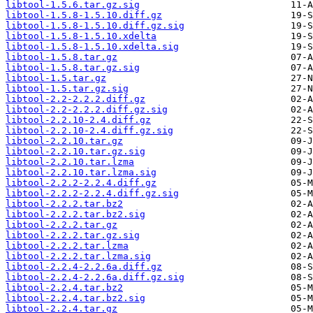
libtool-1.5.6.tar.gz.sig
libtool-1.5.8-1.5.10.diff.gz
libtool-1.5.8-1.5.10.diff.gz.sig
libtool-1.5.8-1.5.10.xdelta
libtool-1.5.8-1.5.10.xdelta.sig
libtool-1.5.8.tar.gz
libtool-1.5.8.tar.gz.sig
libtool-1.5.tar.gz
libtool-1.5.tar.gz.sig
libtool-2.2-2.2.2.diff.gz
libtool-2.2-2.2.2.diff.gz.sig
libtool-2.2.10-2.4.diff.gz
libtool-2.2.10-2.4.diff.gz.sig
libtool-2.2.10.tar.gz
libtool-2.2.10.tar.gz.sig
libtool-2.2.10.tar.lzma
libtool-2.2.10.tar.lzma.sig
libtool-2.2.2-2.2.4.diff.gz
libtool-2.2.2-2.2.4.diff.gz.sig
libtool-2.2.2.tar.bz2
libtool-2.2.2.tar.bz2.sig
libtool-2.2.2.tar.gz
libtool-2.2.2.tar.gz.sig
libtool-2.2.2.tar.lzma
libtool-2.2.2.tar.lzma.sig
libtool-2.2.4-2.2.6a.diff.gz
libtool-2.2.4-2.2.6a.diff.gz.sig
libtool-2.2.4.tar.bz2
libtool-2.2.4.tar.bz2.sig
libtool-2.2.4.tar.gz