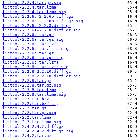
libtool-2.2.4.tar.gz.sig
libtool-2.2.4.tar.lzma
libtool-2.2.4.tar.lzma.sig
libtool-2.2.6a-2.2.6b.diff.gz
libtool-2.2.6a-2.2.6b.diff.gz.sig
libtool-2.2.6a-2.2.8.diff.gz
libtool-2.2.6a-2.2.8.diff.gz.sig
libtool-2.2.6a.tar.gz
libtool-2.2.6a.tar.gz.sig
libtool-2.2.6a.tar.lzma
libtool-2.2.6a.tar.lzma.sig
libtool-2.2.6b.tar.gz
libtool-2.2.6b.tar.gz.sig
libtool-2.2.6b.tar.lzma
libtool-2.2.6b.tar.lzma.sig
libtool-2.2.8-2.2.10.diff.gz
libtool-2.2.8-2.2.10.diff.gz.sig
libtool-2.2.8.tar.gz
libtool-2.2.8.tar.gz.sig
libtool-2.2.8.tar.lzma
libtool-2.2.8.tar.lzma.sig
libtool-2.2.tar.bz2
libtool-2.2.tar.bz2.sig
libtool-2.2.tar.gz
libtool-2.2.tar.gz.sig
libtool-2.2.tar.lzma
libtool-2.2.tar.lzma.sig
libtool-2.4-2.4.2.diff.gz
libtool-2.4-2.4.2.diff.gz.sig
libtool-2.4.2.tar.gz