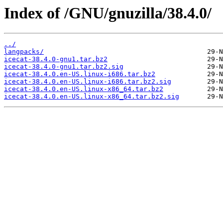
Index of /GNU/gnuzilla/38.4.0/
../
langpacks/
icecat-38.4.0-gnu1.tar.bz2
icecat-38.4.0-gnu1.tar.bz2.sig
icecat-38.4.0.en-US.linux-i686.tar.bz2
icecat-38.4.0.en-US.linux-i686.tar.bz2.sig
icecat-38.4.0.en-US.linux-x86_64.tar.bz2
icecat-38.4.0.en-US.linux-x86_64.tar.bz2.sig