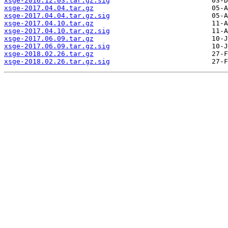
xsge-2016.12.03.tar.gz.sig
xsge-2017.04.04.tar.gz
xsge-2017.04.04.tar.gz.sig
xsge-2017.04.10.tar.gz
xsge-2017.04.10.tar.gz.sig
xsge-2017.06.09.tar.gz
xsge-2017.06.09.tar.gz.sig
xsge-2018.02.26.tar.gz
xsge-2018.02.26.tar.gz.sig