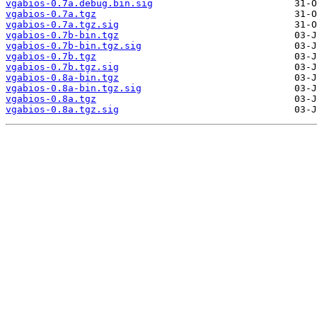
vgabios-0.7a.debug.bin.sig
vgabios-0.7a.tgz
vgabios-0.7a.tgz.sig
vgabios-0.7b-bin.tgz
vgabios-0.7b-bin.tgz.sig
vgabios-0.7b.tgz
vgabios-0.7b.tgz.sig
vgabios-0.8a-bin.tgz
vgabios-0.8a-bin.tgz.sig
vgabios-0.8a.tgz
vgabios-0.8a.tgz.sig