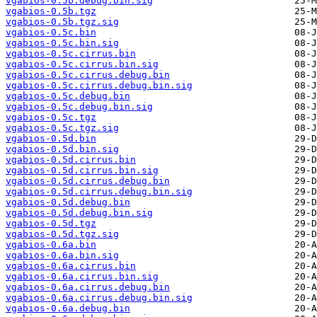
vgabios-0.5b.debug.bin.sig
vgabios-0.5b.tgz
vgabios-0.5b.tgz.sig
vgabios-0.5c.bin
vgabios-0.5c.bin.sig
vgabios-0.5c.cirrus.bin
vgabios-0.5c.cirrus.bin.sig
vgabios-0.5c.cirrus.debug.bin
vgabios-0.5c.cirrus.debug.bin.sig
vgabios-0.5c.debug.bin
vgabios-0.5c.debug.bin.sig
vgabios-0.5c.tgz
vgabios-0.5c.tgz.sig
vgabios-0.5d.bin
vgabios-0.5d.bin.sig
vgabios-0.5d.cirrus.bin
vgabios-0.5d.cirrus.bin.sig
vgabios-0.5d.cirrus.debug.bin
vgabios-0.5d.cirrus.debug.bin.sig
vgabios-0.5d.debug.bin
vgabios-0.5d.debug.bin.sig
vgabios-0.5d.tgz
vgabios-0.5d.tgz.sig
vgabios-0.6a.bin
vgabios-0.6a.bin.sig
vgabios-0.6a.cirrus.bin
vgabios-0.6a.cirrus.bin.sig
vgabios-0.6a.cirrus.debug.bin
vgabios-0.6a.cirrus.debug.bin.sig
vgabios-0.6a.debug.bin