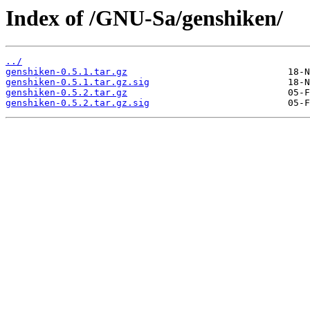
Index of /GNU-Sa/genshiken/
../
genshiken-0.5.1.tar.gz
genshiken-0.5.1.tar.gz.sig
genshiken-0.5.2.tar.gz
genshiken-0.5.2.tar.gz.sig