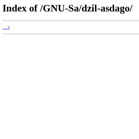
Index of /GNU-Sa/dzil-asdago/
../